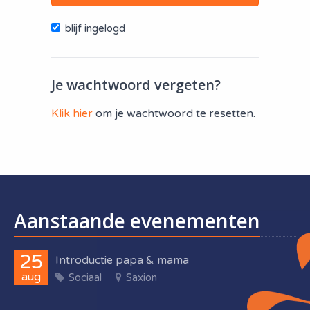
blijf ingelogd
Je wachtwoord vergeten?
Klik hier
om je wachtwoord te resetten.
Aanstaande evenementen
25
Introductie papa & mama
aug
Sociaal
Saxion