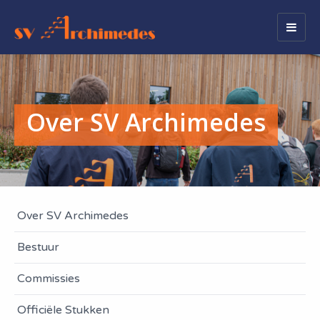
Togg
navig
Over SV Archimedes
Over SV Archimedes
Bestuur
Commissies
Officiële Stukken