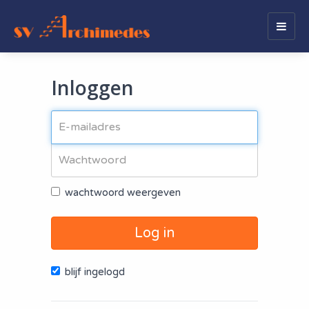
Togg
navig
Inloggen
wachtwoord weergeven
Log in
blijf ingelogd