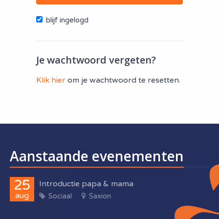
blijf ingelogd
Je wachtwoord vergeten?
Klik hier
om je wachtwoord te resetten.
Aanstaande evenementen
25
Introductie papa & mama
aug
Sociaal
Saxion