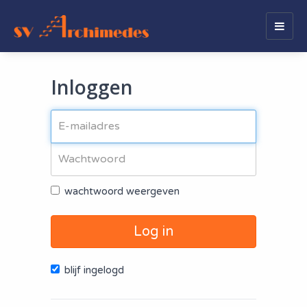
Togg
navig
Inloggen
wachtwoord weergeven
Log in
blijf ingelogd