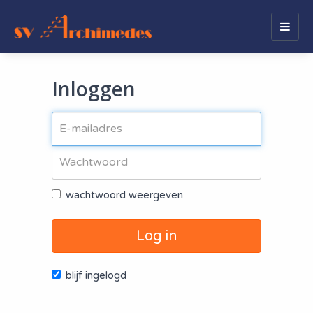
Togg
navig
Inloggen
wachtwoord weergeven
Log in
blijf ingelogd