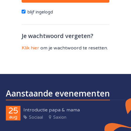
blijf ingelogd
Je wachtwoord vergeten?
Klik hier
om je wachtwoord te resetten.
Aanstaande evenementen
25
Introductie papa & mama
aug
Sociaal
Saxion