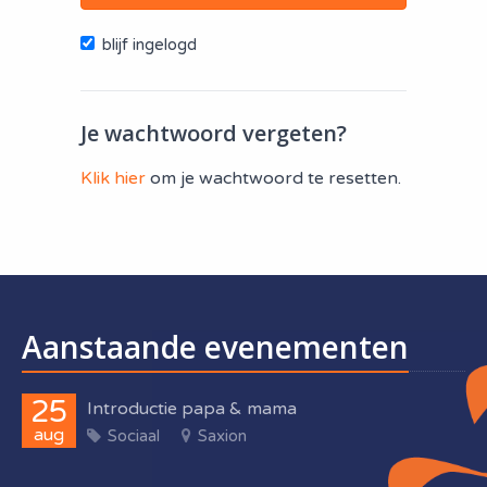
blijf ingelogd
Je wachtwoord vergeten?
Klik hier
om je wachtwoord te resetten.
Aanstaande evenementen
25
Introductie papa & mama
aug
Sociaal
Saxion