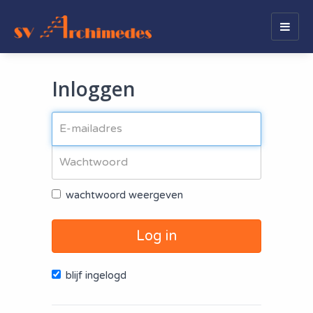
Togg
navig
Inloggen
wachtwoord weergeven
Log in
blijf ingelogd