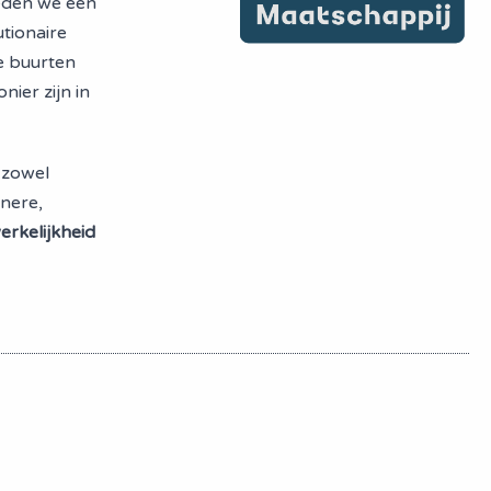
eden we een
utionaire
e buurten
ier zijn in
 zowel
nere,
erkelijkheid