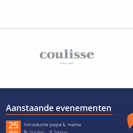
Aanstaande evenementen
25
Introductie papa & mama
aug
Sociaal
Saxion