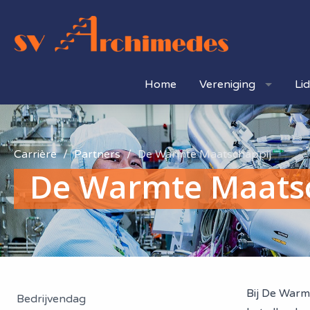
Home
Vereniging
Li
Carrière
Partners
De Warmte Maatschappij
De Warmte Maats
Bij De Warm
Bedrijvendag