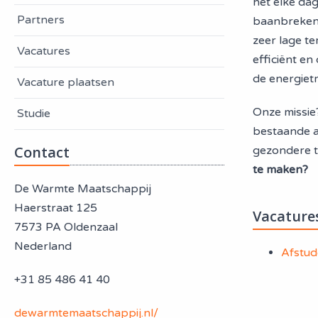
het elke dag
Partners
baanbrekende
zeer lage t
Vacatures
efficiënt e
de energietr
Vacature plaatsen
Onze missie
Studie
bestaande a
Contact
gezondere t
te maken?
De Warmte Maatschappij
Haerstraat 125
Vacature
7573 PA Oldenzaal
Nederland
Afstud
+31 85 486 41 40
dewarmtemaatschappij.nl/