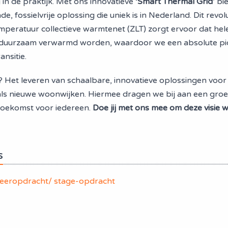
 in de praktijk. Met ons innovatieve ‘
Smart Thermal Grid’
bi
, fossielvrije oplossing die uniek is in Nederland. Dit revol
emperatuur collectieve warmtenet (ZLT) zorgt ervoor dat hel
n duurzaam verwarmd worden, waardoor we een absolute pion
ansitie.
? Het leveren van schaalbare, innovatieve oplossingen voor
ls nieuwe woonwijken. Hiermee dragen we bij aan een groe
oekomst voor iedereen.
Doe jij met ons mee om deze visie w
s
eeropdracht/ stage-opdracht