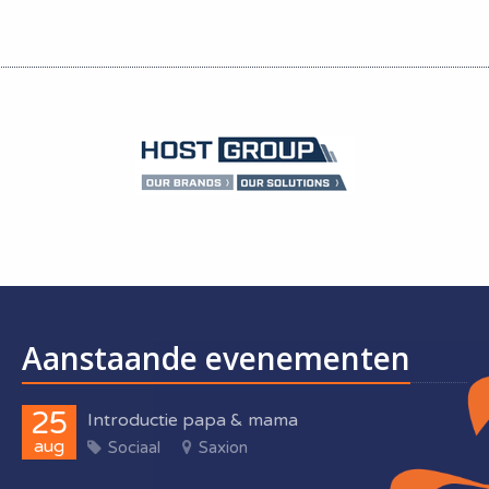
Aanstaande evenementen
25
Introductie papa & mama
aug
Sociaal
Saxion