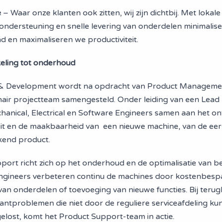
e
– Waar onze klanten ook zitten, wij zijn dichtbij. Met lokale
 ondersteuning en snelle levering van onderdelen minimalis
nd en maximaliseren we productiviteit.
eling tot onderhoud
h & Development wordt na opdracht van Product Manageme
linair projectteam samengesteld. Onder leiding van een Lead
anical, Electrical en Software Engineers samen aan het o
teit en de maakbaarheid van een nieuwe machine, van de eer
kend product.
port richt zich op het onderhoud en de optimalisatie van 
ngineers verbeteren continu de machines door kostenbesp
van onderdelen of toevoeging van nieuwe functies. Bij teru
antproblemen die niet door de reguliere serviceafdeling k
lost, komt het Product Support-team in actie.