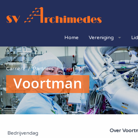
Home
Vereniging
Li
Carrière
Partners
Voortman
Voortman
Over Voort
Bedrijvendag