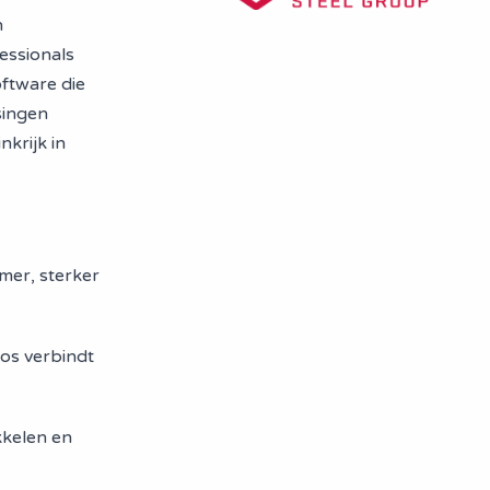
n
essionals
ftware die
singen
krijk in
mer, sterker
os verbindt
kkelen en