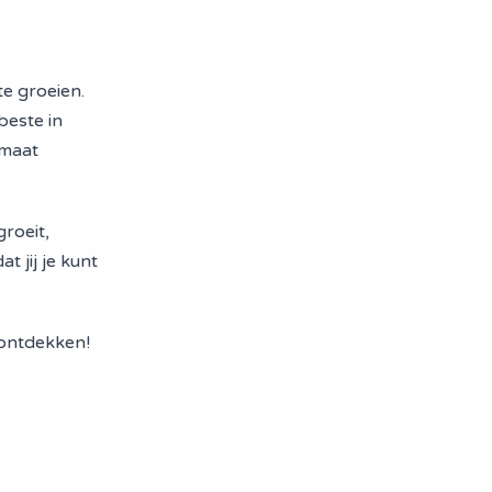
te groeien.
beste in
 maat
groeit,
t jij je kunt
 ontdekken!