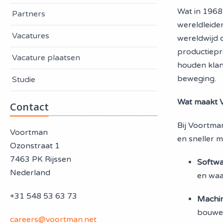
Wat in 1968 
Partners
wereldleide
Vacatures
wereldwijd 
productiepr
Vacature plaatsen
houden klan
beweging.
Studie
Wat maakt 
Contact
Bij Voortman
Voortman
en sneller 
Ozonstraat 1
7463 PK Rijssen
Softw
Nederland
en waa
+31 548 53 63 73
Machi
bouwe
careers@voortman.net