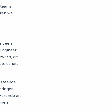
 teams,
eren we
nt een
 Engineer
ntwerp, de
ste schets
bestaande
aringen,
gkerende en
unnen