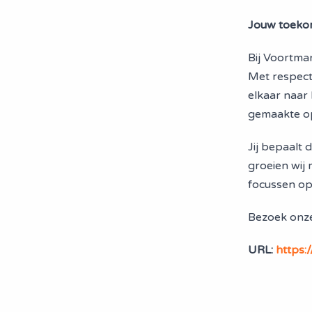
Jouw toeko
Bij Voortman
Met respect
elkaar naar 
gemaakte op
Jij bepaalt d
groeien wij 
focussen op
Bezoek onze
URL:
https: