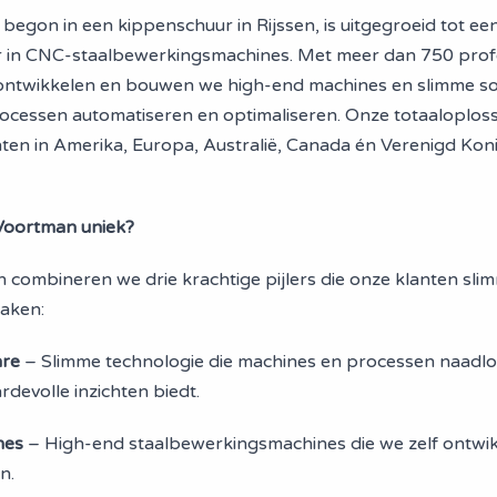
begon in een kippenschuur in Rijssen, is uitgegroeid tot ee
r in CNC-staalbewerkingsmachines. Met meer dan 750 prof
ontwikkelen en bouwen we high-end machines en slimme so
ocessen automatiseren en optimaliseren. Onze totaaloplos
ten in Amerika, Europa, Australië, Canada én Verenigd Konin
Voortman uniek?
 combineren we drie krachtige pijlers die onze klanten slim
maken:
are
– Slimme technologie die machines en processen naadlo
rdevolle inzichten biedt.
nes
– High-end staalbewerkingsmachines die we zelf ontwi
n.