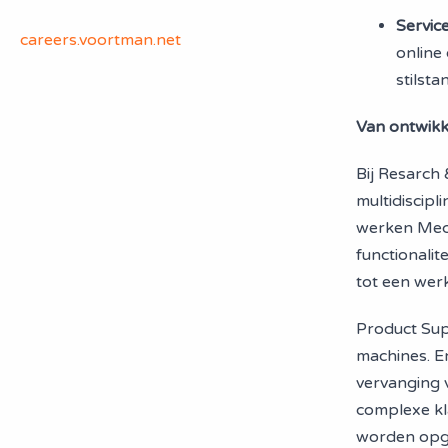
Servic
careers.voortman.net
online
stilsta
Van ontwikk
Bij Resarc
multidiscip
werken Mech
functionali
tot een wer
Product Sup
machines. E
vervanging 
complexe kl
worden opge